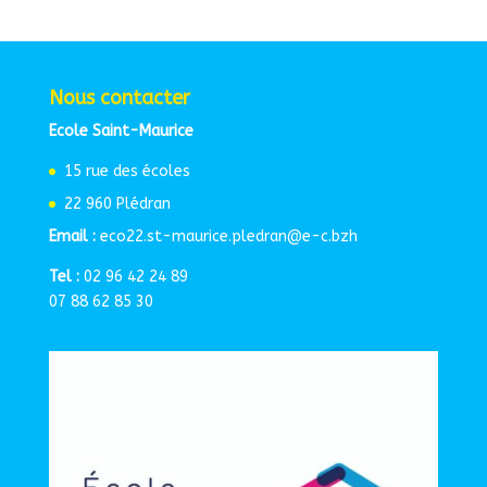
Nous contacter
Ecole Saint-Maurice
15 rue des écoles
22 960 Plédran
Email :
eco22.st-maurice.pledran@e-c.bzh
Tel :
02 96 42 24 89
07 88 62 85 30