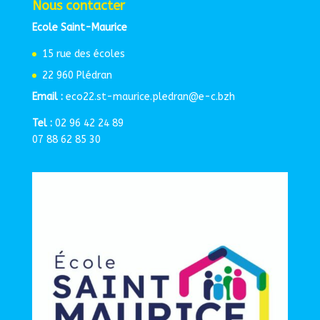
Nous contacter
Ecole Saint-Maurice
15 rue des écoles
22 960 Plédran
Email :
eco22.st-maurice.pledran@e-c.bzh
Tel :
02 96 42 24 89
07 88 62 85 30