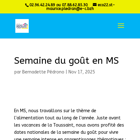
02.96.42.24.89 ou 07.88.62.85.30
eco22.st-
maurice.pledran@e-c.bzh
Semaine du goût en MS
par
Bernadette Pédrono
|
Nov 17, 2025
En MS, nous travaillons sur le thème de
l’alimentation tout au long de l’année. Juste avant
les vacances de la Toussaint, nous avons profité des
dates nationales de la semaine du goût pour vivre
une semaine intense en apprentissages thématiques :