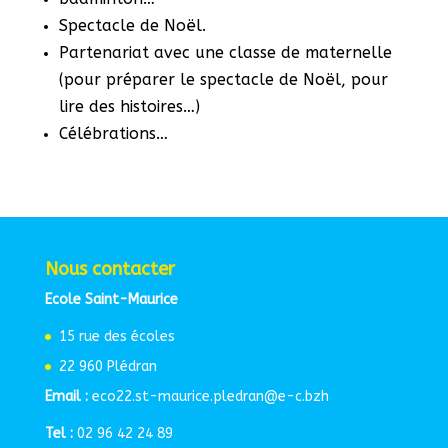
Spectacle de Noël.
Partenariat avec une classe de maternelle
(pour préparer le spectacle de Noël, pour
lire des histoires…)
Célébrations…
Nous contacter
Ecole Saint-Maurice
15 rue des écoles
22 960 Plédran
Email :
eco22.st-maurice.pledran@e-c.bzh
Tel :
02 96 42 24 89