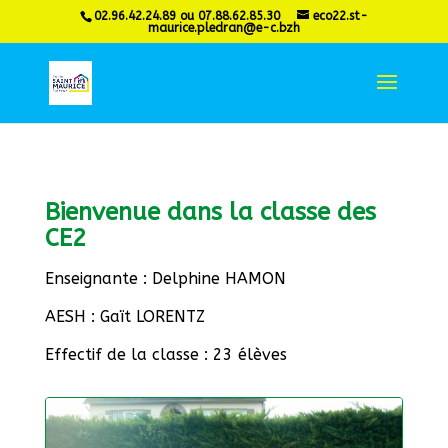
02.96.42.24.89 ou 07.88.62.85.30
eco22.st-
maurice.pledran@e-c.bzh
Bienvenue dans la classe des
CE2
Enseignante : Delphine HAMON
AESH : Gaït LORENTZ
Effectif de la classe : 23 élèves