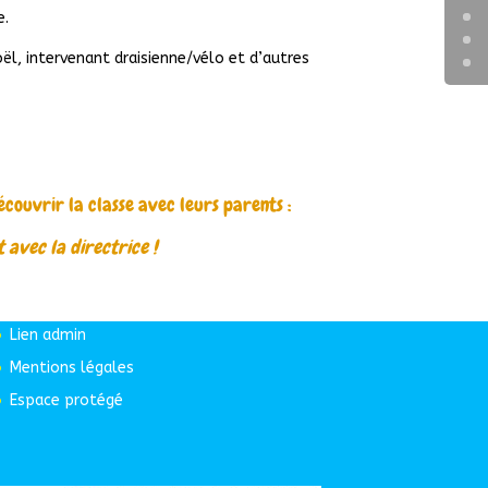
e.
oël, intervenant draisienne/vélo et d’autres
écouvrir la classe avec leurs parents :
 avec la directrice !
Nos liens
Lien admin
Mentions légales
Espace protégé