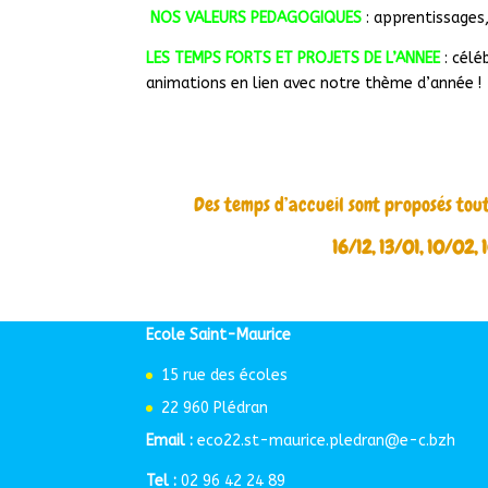
NOS VALEURS PEDAGOGIQUES
: apprentissages,
LES TEMPS FORTS ET PROJETS DE L’ANNEE
: célé
animations en lien avec notre thème d’année !
Des temps d’accueil sont proposés tout
16/12, 13/01, 10/02
Nous contacter
Ecole Saint-Maurice
15 rue des écoles
22 960 Plédran
Email :
eco22.st-maurice.pledran@e-c.bzh
Tel :
02 96 42 24 89