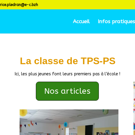
rice.pledran@e-c.bzh
Accueil
Infos pratiques
La classe de TPS-PS
Ici, les plus jeunes font leurs premiers pas à l’école !
Nos articles