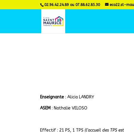
02.96.42.24.89 ou 07.88.62.85.30
eco22.st-mau
Enseignante
: Alicia LANDRY
ASEM
: Nathalie VELOSO
Effectif : 21 PS, 1 TPS
(l’accueil des TPS est