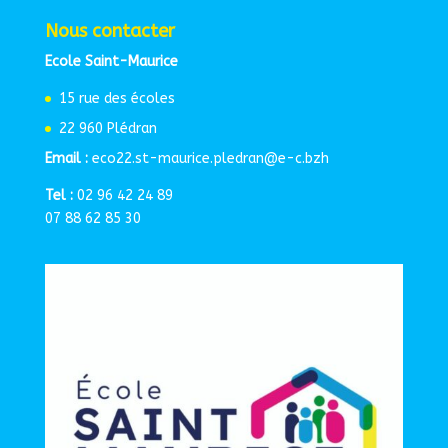
Nous contacter
Ecole Saint-Maurice
15 rue des écoles
22 960 Plédran
Email :
eco22.st-maurice.pledran@e-c.bzh
Tel :
02 96 42 24 89
07 88 62 85 30