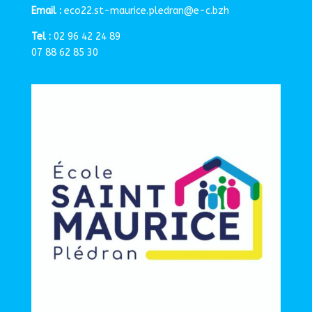
Email :
eco22.st-maurice.pledran@e-c.bzh
Tel :
02 96 42 24 89
07 88 62 85 30