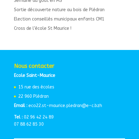
Semaine du goût en MS
Sortie découverte nature au bois de Plédran
Election conseillés municipaux enfants CM1
Cross de l’école St Maurice !
Nous contacter
Ecole Saint-Maurice
15 rue des écoles
22 960 Plédran
Email :
eco22.st-maurice.pledran@e-c.bzh
Tel :
02 96 42 24 89
07 88 62 85 30