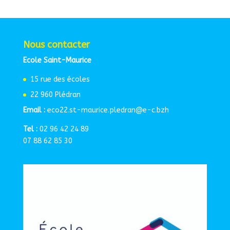
Nous contacter
Ecole Saint-Maurice
15 rue des écoles
22 960 Plédran
Email :
eco22.st-maurice.pledran@e-c.bzh
Tel :
02 96 42 24 89
07 88 62 85 30