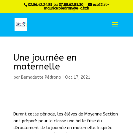
02.96.42.24.89 ou 07.88.62.85.30
eco22.st-
maurice.pledran@e-c.bzh
Une journée en
maternelle
par
Bernadette Pédrono
|
Oct 17, 2021
Durant cette période, les élèves de Moyenne Section
ont préparé pour la classe une belle frise du
déroulement de la journée en maternelle. Inspirée