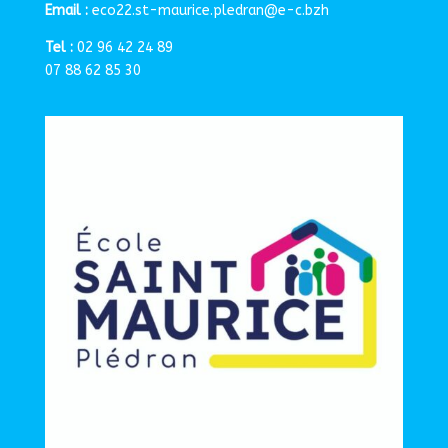
Email :
eco22.st-maurice.pledran@e-c.bzh
Tel :
02 96 42 24 89
07 88 62 85 30