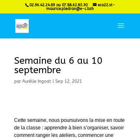
02.96.42.24.89 ou 07.88.62.85.30
eco22.st-
maurice.pledran@e-c.bzh
Semaine du 6 au 10
septembre
par
Aurélie Ingoat
|
Sep 12, 2021
Cette semaine, nous poursuivons la mise en route
de la classe : apprendre à bien s’organiser, savoir
comment ranger les ateliers, commencer une