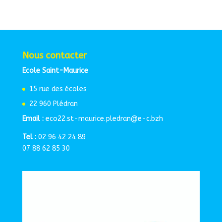
Nous contacter
Ecole Saint-Maurice
15 rue des écoles
22 960 Plédran
Email :
eco22.st-maurice.pledran@e-c.bzh
Tel :
02 96 42 24 89
07 88 62 85 30