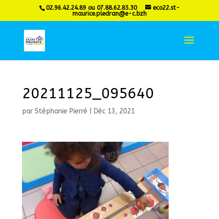
02.96.42.24.89 ou 07.88.62.85.30
eco22.st-
maurice.pledran@e-c.bzh
20211125_095640
par
Stéphanie Pierré
|
Déc 13, 2021