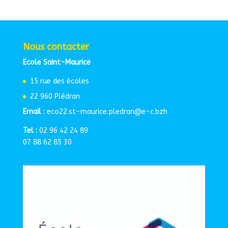
Nous contacter
Ecole Saint-Maurice
15 rue des écoles
22 960 Plédran
Email :
eco22.st-maurice.pledran@e-c.bzh
Tel :
02 96 42 24 89
07 88 62 85 30