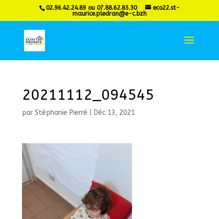
02.96.42.24.89 ou 07.88.62.85.30
eco22.st-
maurice.pledran@e-c.bzh
20211112_094545
par
Stéphanie Pierré
|
Déc 13, 2021