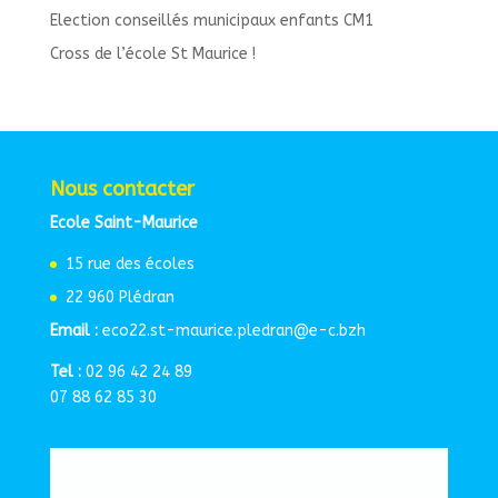
Election conseillés municipaux enfants CM1
Cross de l’école St Maurice !
Nous contacter
Ecole Saint-Maurice
15 rue des écoles
22 960 Plédran
Email :
eco22.st-maurice.pledran@e-c.bzh
Tel :
02 96 42 24 89
07 88 62 85 30