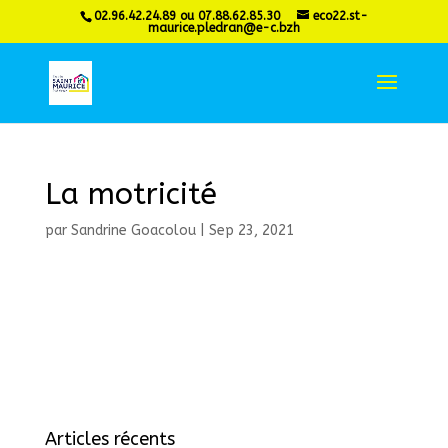
02.96.42.24.89 ou 07.88.62.85.30
eco22.st-
maurice.pledran@e-c.bzh
La motricité
par
Sandrine Goacolou
|
Sep 23, 2021
Articles récents