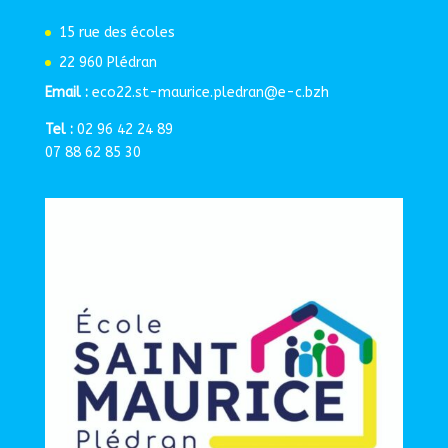
15 rue des écoles
22 960 Plédran
Email :
eco22.st-maurice.pledran@e-c.bzh
Tel :
02 96 42 24 89
07 88 62 85 30