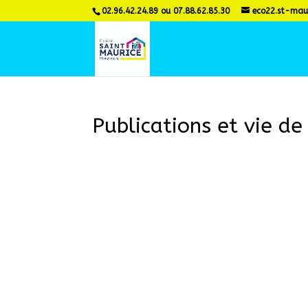
02.96.42.24.89 ou 07.88.62.85.30
eco22.st-mau
Publications et vie de