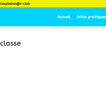
rice.pledran@e-c.bzh
Accueil
Infos pratiques
 classe