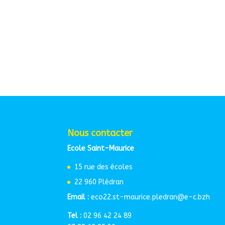
Nous contacter
Ecole Saint-Maurice
15 rue des écoles
22 960 Plédran
Email :
eco22.st-maurice.pledran@e-c.bzh
Tel :
02 96 42 24 89