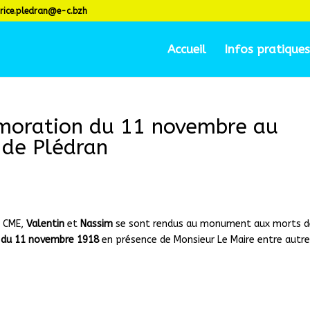
rice.pledran@e-c.bzh
Accueil
Infos pratiques
oration du 11 novembre au
de Plédran
e CME,
Valentin
et
Nassim
se sont rendus au monument aux morts d
 du 11 novembre 1918
en présence de Monsieur Le Maire entre autr