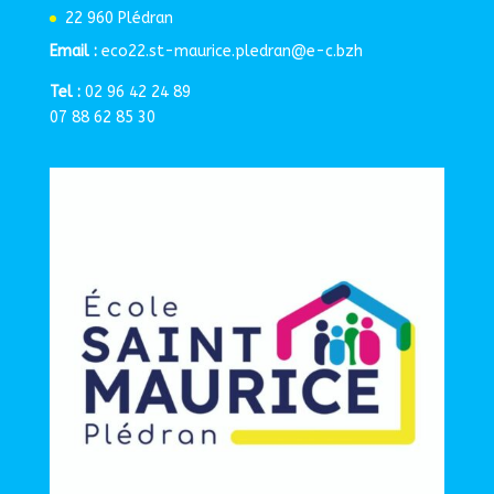
22 960 Plédran
Email :
eco22.st-maurice.pledran@e-c.bzh
Tel :
02 96 42 24 89
07 88 62 85 30