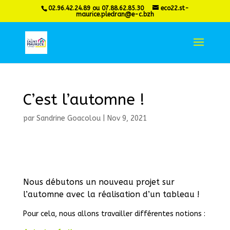
02.96.42.24.89 ou 07.88.62.85.30
eco22.st-
maurice.pledran@e-c.bzh
C’est l’automne !
par
Sandrine Goacolou
|
Nov 9, 2021
Nous débutons un nouveau projet sur
l’automne avec la réalisation d’un tableau !
Pour cela, nous allons travailler différentes notions :